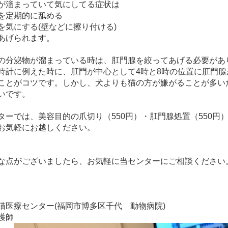
が溜まっていて気にしてる症状は
を定期的に舐める
を気にする(壁などに擦り付ける)
あげられます。
の分泌物が溜まっている時は、肛門腺を絞ってあげる必要があ
時計に例えた時に、肛門が中心として4時と8時の位置に肛門
ことがコツです。しかし、犬よりも猫の方が嫌がることが多い
いです。
ターでは、美容目的の爪切り（550円）・肛門腺処置（550円
お気軽にお越しください。
な点がございましたら、お気軽に当センターにご相談ください
猫医療センター(福岡市博多区千代 動物病院)
護師