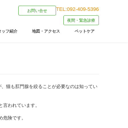
TEL:092-409-5396
お問い合せ
夜間・緊急診療
タッフ紹介
地図・アクセス
ペットケア
が、猫も肛門腺を絞ることが必要なのは知ってい
と言われています。
。
め危険です。