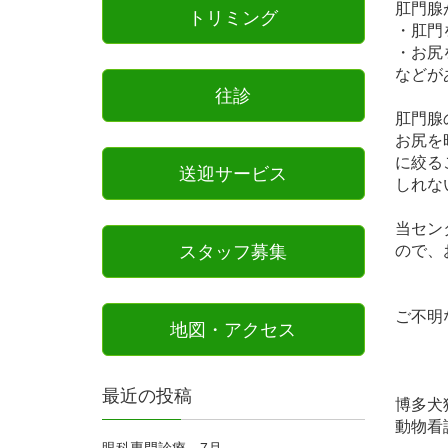
肛門腺
トリミング
・肛門
・お尻
などが
往診
肛門腺
お尻を
に絞る
送迎サービス
しれな
当セン
ので、
スタッフ募集
ご不明
地図・アクセス
最近の投稿
博多犬
動物看
眼科専門診療 7月