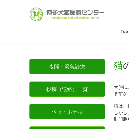
Top
夜間・緊急診療
犬(特
投稿（連絡）一覧
ますか
猫は、
ペットホテル
しかし
肛門腺