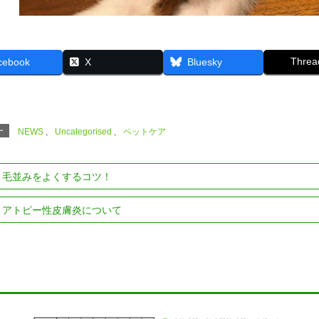
Threa
cebook
X
Bluesky
ー
NEWS
、
Uncategorised
、
ペットケア
毛並みをよくするコツ！
アトピー性皮膚炎について