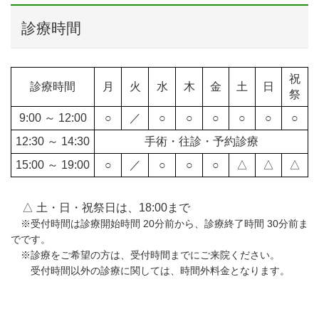
診療時間
祝
診療時間
月
火
水
木
金
土
日
祭
9:00 ～ 12:00
○
／
○
○
○
○
○
○
12:30 ～ 14:30
手術・往診・予約診療
15:00 ～ 19:00
○
／
○
○
○
△
△
△
△ 土・日・祝祭日は、18:00まで
※受付時間は診療開始時間 20分前から、診療終了時間 30分前ま
でです。
※診療をご希望の方は、受付時間までにご来院ください。
受付時間以外の診療に関しては、時間外料金となります。