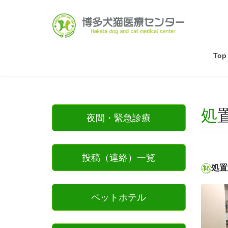
Top
処
夜間・緊急診療
投稿（連絡）一覧
処置
ペットホテル