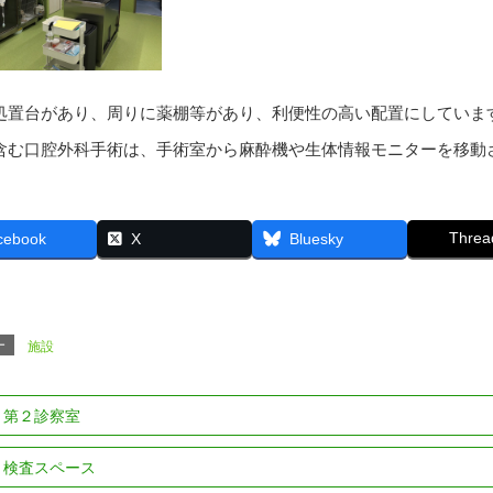
処置台があり、周りに薬棚等があり、利便性の高い配置にしていま
含む口腔外科手術は、手術室から麻酔機や生体情報モニターを移動
Threa
cebook
X
Bluesky
ー
施設
第２診察室
検査スペース