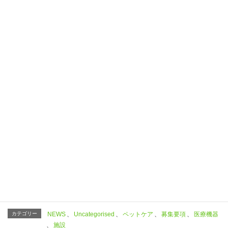
Facebook
X
Bluesky
Threads
Hatena
LINE
Copy
カテゴリー
NEWS
、
Uncategorised
、
ペットケア
、
募集要項
、
医療機器
、
施設