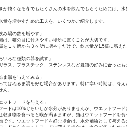
。
きが鈍くなる冬でもたくさんの水を飲んでもらうためには、水
水量を増やすための工夫を、いくつかご紹介します。
飲み場の数を増やす」
場は、猫の目に付きやすい場所に置くことが大切です。
場を１ヶ所から３ヶ所に増やすだけで、飲水量が1.5倍に増え
ろいろな種類の器を試す」
ガラス、プラスチック、ステンレスなど愛猫の好みに合ったも
るま湯を与えてみる」
ってはぬるま湯を好む場合があります。特に寒い時期は、冷え
せん。
エットフードを与える」
フードは10%ぐらいしか水分がありませんが、ウエットフード
は乾き物を食べると喉が渇きますが、猫はウエットフードを食
物です。ウエットフードを好む場合は、水分補給として与える