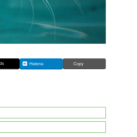
ds
Hatena
Copy