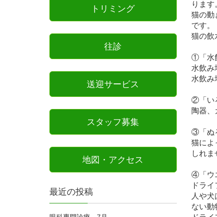
ります
トリミング
猫の動
です。
猫の飲
往診
①「水
水飲み
水飲み
送迎サービス
②「い
陶器、
スタッフ募集
③「ぬ
猫によ
しれま
地図・アクセス
④「ウ
ドライ
最近の投稿
人や犬
ない動
眼科専門診療 7月