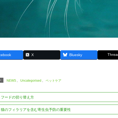
Threa
cebook
X
Bluesky
ー
NEWS
、
Uncategorised
、
ペットケア
フードの切り替え方
猫のフィラリアを含む寄生虫予防の重要性