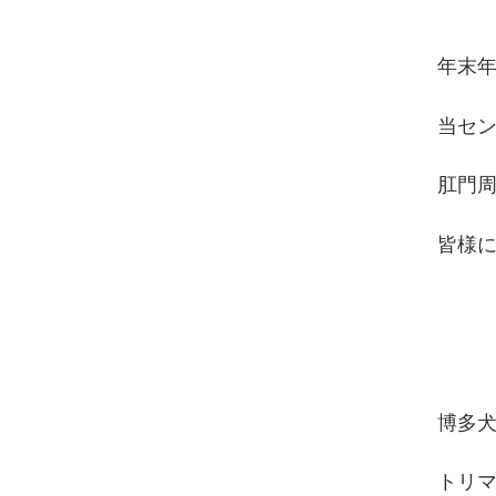
年末
当セ
肛門
皆様
博多
トリ