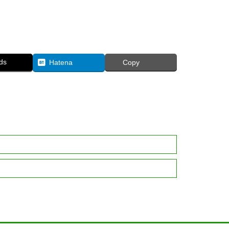
ds
Hatena
Copy