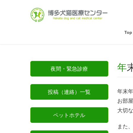
Top
夜間・緊急診療
年末
投稿（連絡）一覧
お部
大切
ペットホテル
また