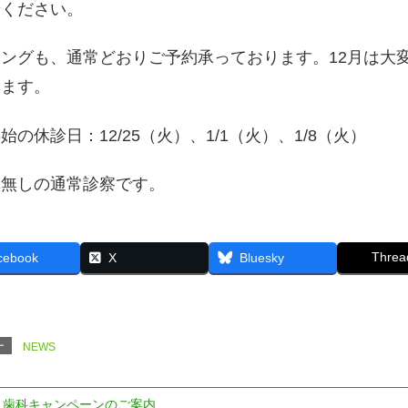
せください。
ングも、通常どおりご予約承っております。12月は大
します。
始の休診日：12/25（火）、1/1（火）、1/8（火）
休無しの通常診察です。
Threa
cebook
X
Bluesky
ー
NEWS
歯科キャンペーンのご案内