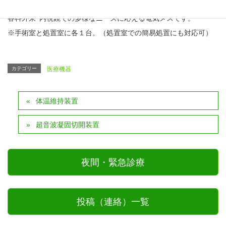
(各々2モード)及びバイポーラの基本性能を備えており､外科手術・
各科外来･内視鏡での多様なニーズに応える電気メスです。
※手術室と処置室に各１台。（処置室での簡易処置にも対応可）
カテゴリー
医療機器
体温維持装置
超音波凝固切開装置
夜間・緊急診療
投稿（連絡）一覧