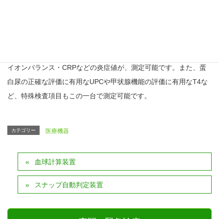
⚫︎肝臓や腎臓などの内臓の機能状態（血液化学検査）・電解質等の
イオンバランス・CRPなどの炎症値が、測定可能です。また、蛋
白尿の正確な評価に有用なUPCや甲状腺機能の評価に有用なT4な
ど、特殊検査項目もこの一台で測定可能です。
カテゴリー
医療機器
血球計算装置
スナップ自動判定装置